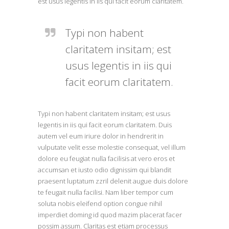
est usus legentis in iis qui facit eorum claritatem.
Typi non habent
claritatem insitam; est
usus legentis in iis qui
facit eorum claritatem.
Typi non habent claritatem insitam; est usus
legentis in iis qui facit eorum claritatem. Duis
autem vel eum iriure dolor in hendrerit in
vulputate velit esse molestie consequat, vel illum
dolore eu feugiat nulla facilisis at vero eros et
accumsan et iusto odio dignissim qui blandit
praesent luptatum zzril delenit augue duis dolore
te feugait nulla facilisi. Nam liber tempor cum
soluta nobis eleifend option congue nihil
imperdiet doming id quod mazim placerat facer
possim assum. Claritas est etiam processus