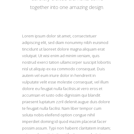
together into one amazing design.
Lorem ipsum dolor sit amet, consectetuer
adipiscing elit, sed diam nonummy nibh euismod
tincidunt ut laoreet dolore magna aliquam erat
volutpat. Ut wisi enim ad minim veniam, quis
nostrud exerci tation ullamcorper suscipit lobortis
nisl ut aliquip ex ea commodo consequat. Duis
autem vel eum iriure dolor in hendrerit in
vulputate velit esse molestie consequat, vel illum
dolore eu feugiat nulla facilisis at vero eros et
accumsan et iusto odio dignissim qui blandit
praesent luptatum zzril delenit augue duis dolore
te feugait nulla facilisi. Nam liber tempor cum
soluta nobis eleifend option congue nihil
imperdiet doming id quod mazim placerat facer
possim assum. Typi non habent claritatem insitam;