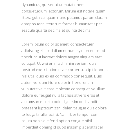
dynamicus, qui sequitur mutationem
consuetudium lectorum. Mirum est notare quam
littera gothica, quam nunc putamus parum claram,
anteposuerit litterarum formas humanitatis per
seacula quarta decima et quinta decima.
Lorem ipsum dolor sit amet, consectetuer
adipiscing elit, sed diam nonummy nibh euismod
tincidunt ut laoreet dolore magna aliquam erat
volutpat. Ut wisi enim ad minim veniam, quis
nostrud exerci tation ullamcorper suscipit lobortis
nisl ut aliquip ex ea commodo consequat. Duis
autem vel eum iriure dolor in hendrerit in
vulputate velit esse molestie consequat, vel illum
dolore eu feugiat nulla facilisis at vero eros et
accumsan et iusto odio dignissim qui blandit
praesent luptatum zzril delenit augue duis dolore
te feugait nulla facilisi. Nam liber tempor cum
soluta nobis eleifend option congue nihil
imperdiet doming id quod mazim placerat facer