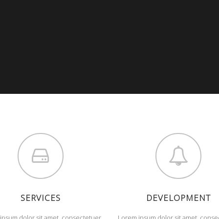
SERVICES
DEVELOPMENT
ipsum dolor sit amet, consectetuer
Lorem ipsum dolor sit amet, conse