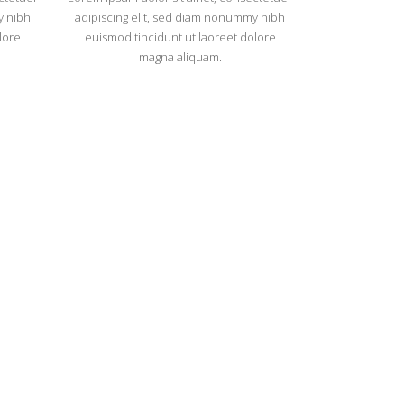
y nibh
adipiscing elit, sed diam nonummy nibh
lore
euismod tincidunt ut laoreet dolore
magna aliquam.