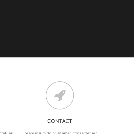
CONTACT
ctetuer
Lorem ipsum dolor sit amet, consectetuer