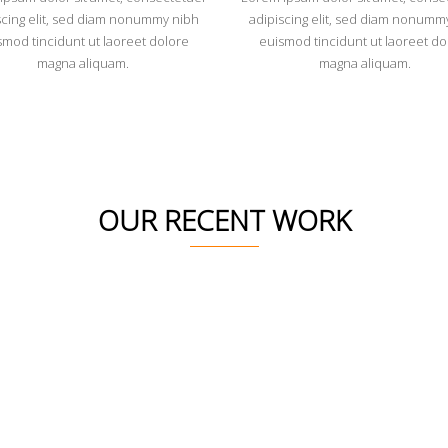
scing elit, sed diam nonummy nibh
adipiscing elit, sed diam nonumm
smod tincidunt ut laoreet dolore
euismod tincidunt ut laoreet do
magna aliquam.
magna aliquam.
OUR RECENT WORK