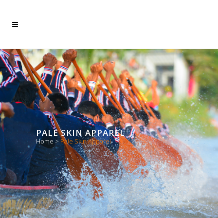
PALE SKIN APPAREL
Home
>
Pale Skin Apparel